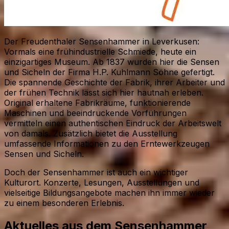
Der Freudenthaler Sensenhammer in Leverkusen:
Vormals eine frühindustrielle Schmiede, heute ein
einzigartiges Museum. Ab 1837 wurden hier die Sensen
und Sicheln der Firma H.P. Kuhlmann Söhne gefertigt.
Die spannende Geschichte der Fabrik, ihrer Arbeiter und
der frühen Technik lässt sich hier hautnah erleben.
Original erhaltene Fabrikräume, funktionierende
Maschinen und beeindruckende Vorführungen
vermitteln einen authentischen Eindruck der Arbeitswelt
von damals. Zusätzlich bietet die Ausstellung
umfassende Informationen zu den Erntewerkzeugen
Sensen und Sicheln.
Doch der Sensenhammer ist auch ein wichtiger
Kulturort. Konzerte, Lesungen, Ausstellungen und
vielseitige Bildungsangebote machen ihn immer wieder
zu einem besonderen Erlebnis.
Aktuelles aus dem Sensenhammer