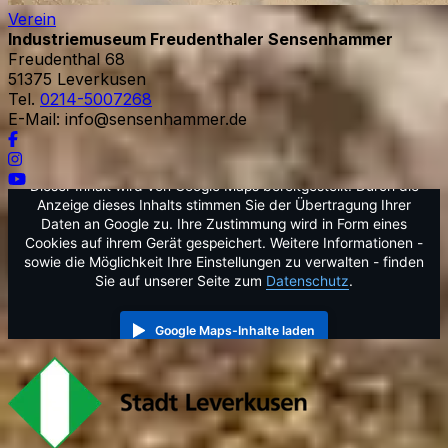
Verein
Industriemuseum Freudenthaler Sensenhammer
Freudenthal 68
51375
Leverkusen
Tel.
0214-5007268
E-Mail:
info@sensenhammer.de
Dieser Inhalt wird von Google Maps bereitgestellt. Durch die
Anzeige dieses Inhalts stimmen Sie der Übertragung Ihrer
Daten an Google zu. Ihre Zustimmung wird in Form eines
Cookies auf ihrem Gerät gespeichert. Weitere Informationen -
sowie die Möglichkeit Ihre Einstellungen zu verwalten - finden
Sie auf unserer Seite zum
Datenschutz
.
Google Maps-Inhalte laden